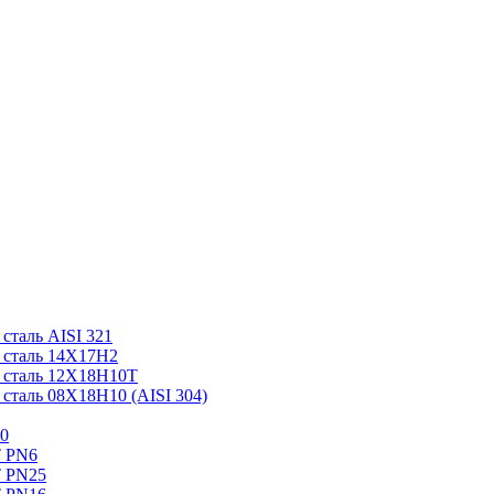
таль AISI 321
 сталь 14Х17Н2
 сталь 12Х18Н10Т
таль 08Х18Н10 (AISI 304)
0
Т PN6
Т PN25