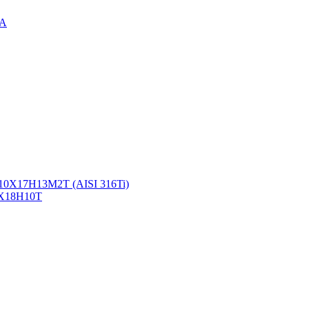
3А
10Х17Н13М2Т (AISI 316Ti)
2Х18Н10Т