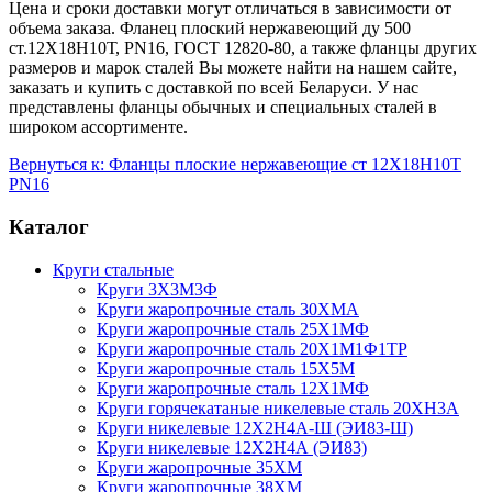
Цена и сроки доставки могут отличаться в зависимости от
объема заказа. Фланец плоский нержавеющий ду 500
ст.12Х18Н10Т, PN16, ГОСТ 12820-80, а также фланцы других
размеров и марок сталей Вы можете найти на нашем сайте,
заказать и купить с доставкой по всей Беларуси. У нас
представлены фланцы обычных и специальных сталей в
широком ассортименте.
Вернуться к: Фланцы плоские нержавеющие ст 12Х18Н10Т
PN16
Каталог
Круги стальные
Круги 3Х3М3Ф
Круги жаропрочные сталь 30ХМА
Круги жаропрочные сталь 25Х1МФ
Круги жаропрочные сталь 20Х1М1Ф1ТР
Круги жаропрочные сталь 15Х5М
Круги жаропрочные сталь 12Х1МФ
Круги горячекатаные никелевые сталь 20ХН3А
Круги никелевые 12Х2Н4А-Ш (ЭИ83-Ш)
Круги никелевые 12Х2Н4А (ЭИ83)
Круги жаропрочные 35ХМ
Круги жаропрочные 38ХМ