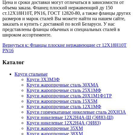
Цена и сроки доставки могут отличаться в зависимости от
объема заказа. Фланец плоский нержавеющий ду 150
ст.12Х18Н10Т, PN16, ГОСТ 12820-80, а также фланцы других
размеров и марок сталей Вы можете найти на нашем сайте,
заказать и купить с доставкой по всей Беларуси. У нас
представлены фланцы обычных и специальных сталей в
широком ассортименте.
Вернуться к: Фланцы плоские нержавеющие ст 12Х18Н10Т
PN16
Каталог
Круги стальные
Круги 3Х3М3Ф
Круги жаропрочные сталь 30ХМА
Круги жаропрочные сталь 25Х1МФ
Круги жаропрочные сталь 20Х1М1Ф1ТР
Круги жаропрочные сталь 15Х5М
Круги жаропрочные сталь 12Х1МФ
Круги горячекатаные никелевые сталь 20ХН3А
Круги никелевые 12Х2Н4А-Ш (ЭИ83-Ш)
Круги никелевые 12Х2Н4А (ЭИ83)
Круги жаропрочные 35ХМ
Круги жаропрочные 38ХМ