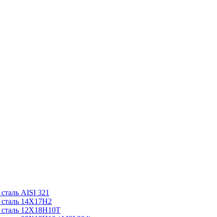
таль AISI 321
 сталь 14Х17Н2
 сталь 12Х18Н10Т