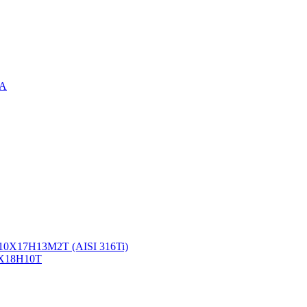
3А
10Х17Н13М2Т (AISI 316Ti)
2Х18Н10Т