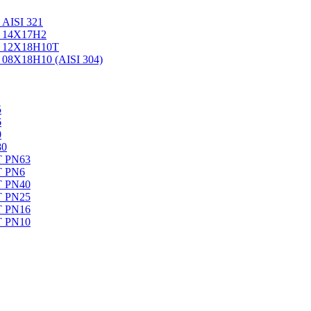
AISI 321
ь 14Х17Н2
ь 12Х18Н10Т
08Х18Н10 (AISI 304)
5
6
0
80
Т PN63
Т PN6
Т PN40
Т PN25
Т PN16
Т PN10