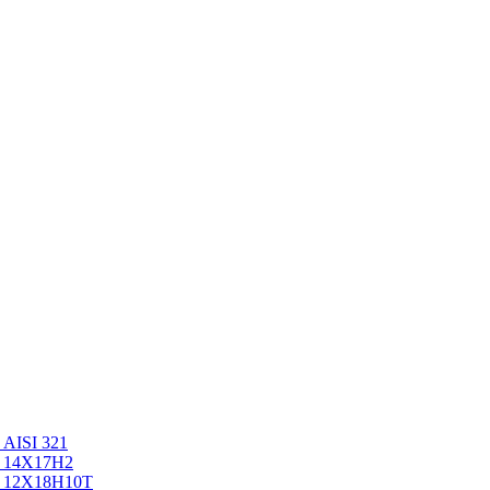
AISI 321
ь 14Х17Н2
ь 12Х18Н10Т