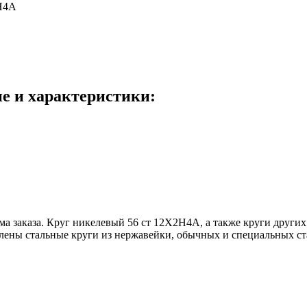
Н4А
е и характеристики:
ема заказа. Круг никелевый 56 ст 12Х2Н4А, а также круги други
тавлены стальные круги из нержавейки, обычных и специальных с