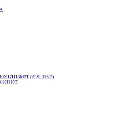
3А
10Х17Н13М2Т (AISI 316Ti)
2Х18Н10Т