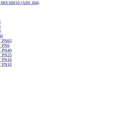
08Х18Н10 (AISI 304)
5
6
0
80
Т PN63
Т PN6
Т PN40
Т PN25
Т PN16
Т PN10