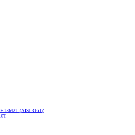
Н13М2Т (AISI 316Ti)
10Т