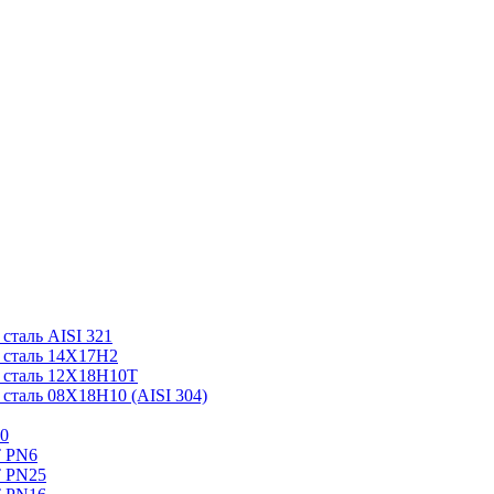
таль AISI 321
 сталь 14Х17Н2
 сталь 12Х18Н10Т
таль 08Х18Н10 (AISI 304)
0
Т PN6
Т PN25