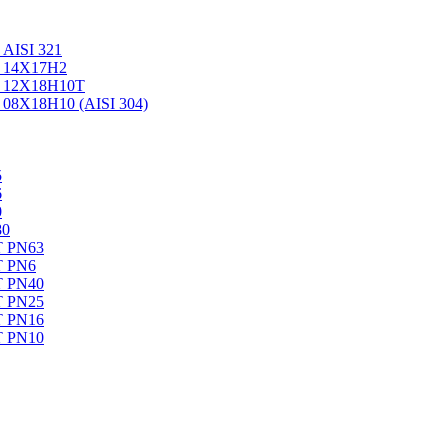
AISI 321
ь 14Х17Н2
ь 12Х18Н10Т
08Х18Н10 (AISI 304)
5
6
0
80
Т PN63
Т PN6
Т PN40
Т PN25
Т PN16
Т PN10