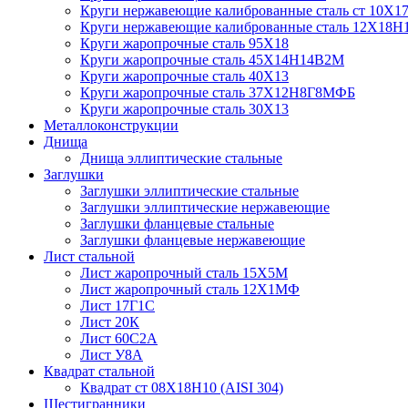
Круги нержавеющие калиброванные сталь ст 10Х17
Круги нержавеющие калиброванные сталь 12Х18Н
Круги жаропрочные сталь 95Х18
Круги жаропрочные сталь 45Х14Н14В2М
Круги жаропрочные сталь 40Х13
Круги жаропрочные сталь 37Х12Н8Г8МФБ
Круги жаропрочные сталь 30Х13
Металлоконструкции
Днища
Днища эллиптические стальные
Заглушки
Заглушки эллиптические стальные
Заглушки эллиптические нержавеющие
Заглушки фланцевые стальные
Заглушки фланцевые нержавеющие
Лист стальной
Лист жаропрочный сталь 15Х5М
Лист жаропрочный сталь 12Х1МФ
Лист 17Г1С
Лист 20К
Лист 60С2А
Лист У8А
Квадрат стальной
Квадрат ст 08Х18Н10 (AISI 304)
Шестигранники