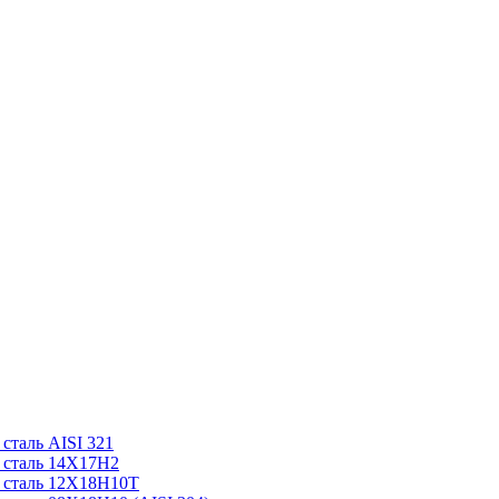
таль AISI 321
 сталь 14Х17Н2
 сталь 12Х18Н10Т