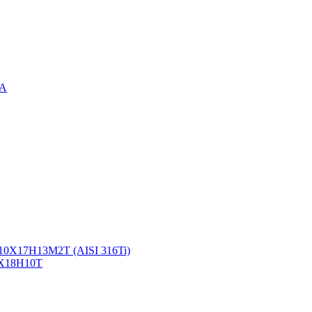
3А
10Х17Н13М2Т (AISI 316Ti)
2Х18Н10Т