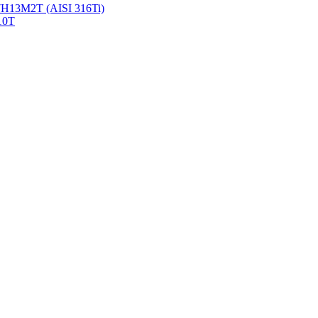
Н13М2Т (AISI 316Ti)
10Т