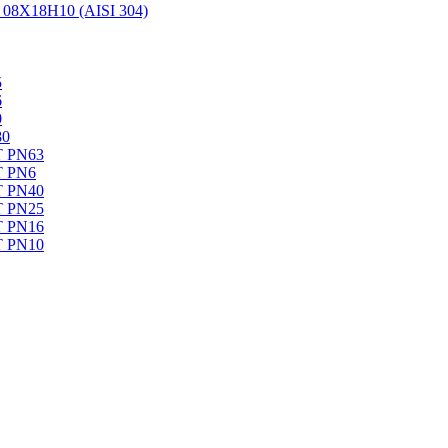
08Х18Н10 (AISI 304)
5
6
0
80
Т PN63
Т PN6
Т PN40
Т PN25
Т PN16
Т PN10