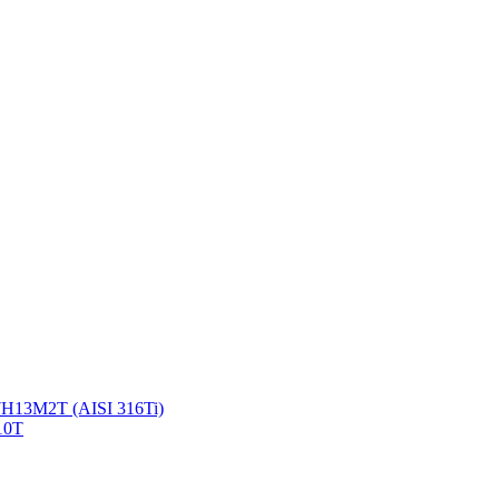
Н13М2Т (AISI 316Ti)
10Т