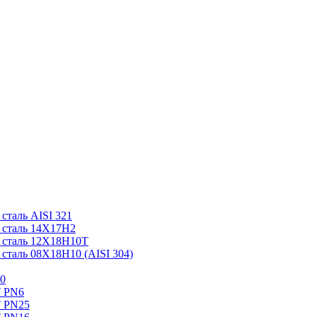
таль AISI 321
 сталь 14Х17Н2
 сталь 12Х18Н10Т
таль 08Х18Н10 (AISI 304)
0
Т PN6
Т PN25