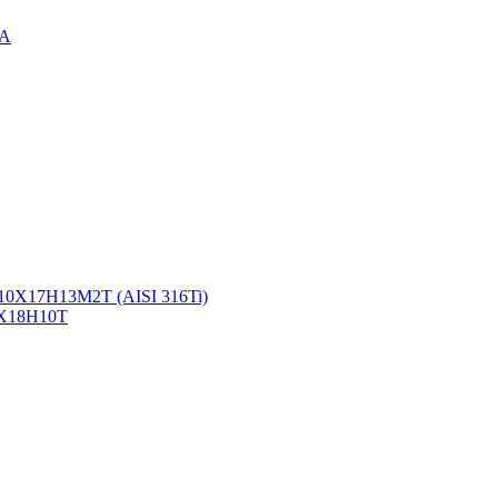
3А
10Х17Н13М2Т (AISI 316Ti)
2Х18Н10Т