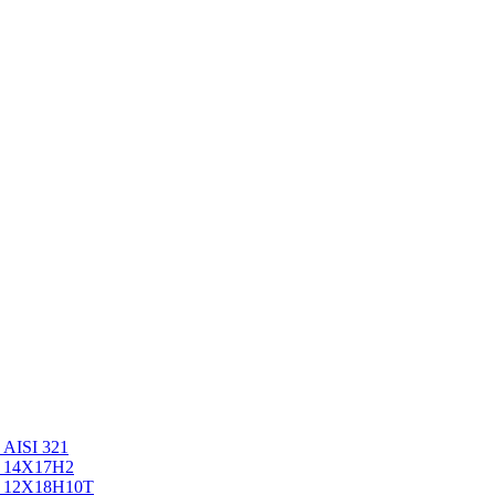
AISI 321
ь 14Х17Н2
ь 12Х18Н10Т