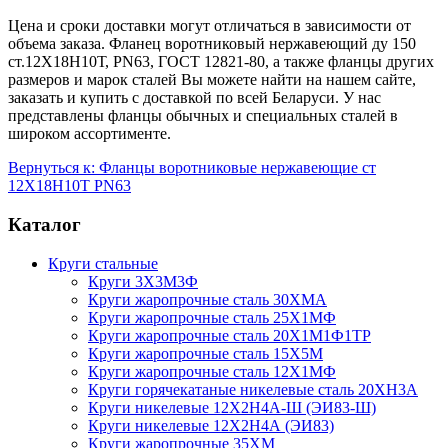
Цена и сроки доставки могут отличаться в зависимости от
объема заказа. Фланец воротниковый нержавеющий ду 150
ст.12Х18Н10Т, PN63, ГОСТ 12821-80, а также фланцы других
размеров и марок сталей Вы можете найти на нашем сайте,
заказать и купить с доставкой по всей Беларуси. У нас
представлены фланцы обычных и специальных сталей в
широком ассортименте.
Вернуться к: Фланцы воротниковые нержавеющие ст
12Х18Н10Т PN63
Каталог
Круги стальные
Круги 3Х3М3Ф
Круги жаропрочные сталь 30ХМА
Круги жаропрочные сталь 25Х1МФ
Круги жаропрочные сталь 20Х1М1Ф1ТР
Круги жаропрочные сталь 15Х5М
Круги жаропрочные сталь 12Х1МФ
Круги горячекатаные никелевые сталь 20ХН3А
Круги никелевые 12Х2Н4А-Ш (ЭИ83-Ш)
Круги никелевые 12Х2Н4А (ЭИ83)
Круги жаропрочные 35ХМ